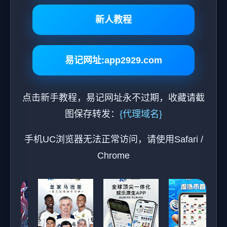
新人教程
易记网址:app2929.com
点击新手教程，易记网址永不过期，收藏请截
图保存转发：
{代理域名}
手机UC浏览器无法正常访问，请使用Safari /
Chrome