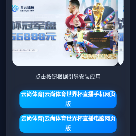
点击按钮根据引导安装应用
云尚体育|云尚体育世界杯直播手机网页
版
云尚体育|云尚体育世界杯直播电脑网页
版